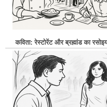
कविता: रेस्टोरेंट और ब्रह्मांड का रसोइय