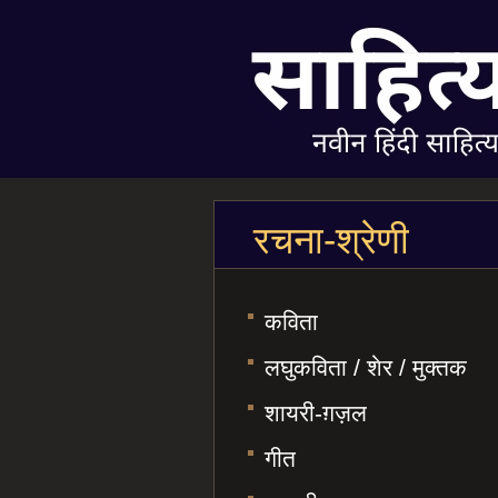
रचना-श्रेणी
कविता
लघुकविता / शेर / मुक्तक
शायरी-ग़ज़ल
गीत