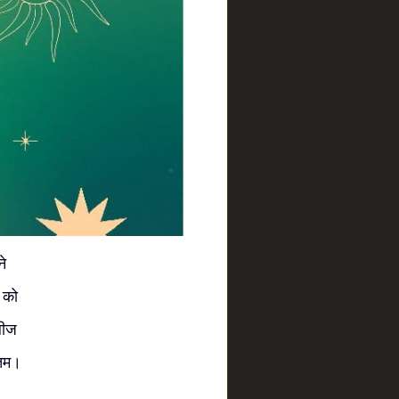
े
न को
बीज
तरतम।