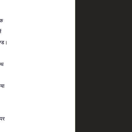
ेक
ं
रचण्ड।
ाथ
ाया
।
 पर