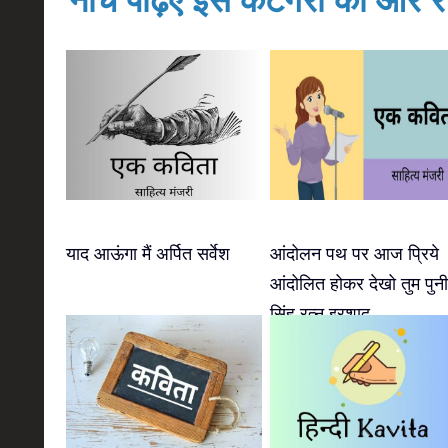
नीचे पढ़िए इस केटेगरी की और रच
याद आऊंगा मैं अर्पित सर्वेश
आंदोलन पथ पर आज प्रिये
आंदोलित होकर देखो तुम पुन
सिंह रत्नु इरशाद