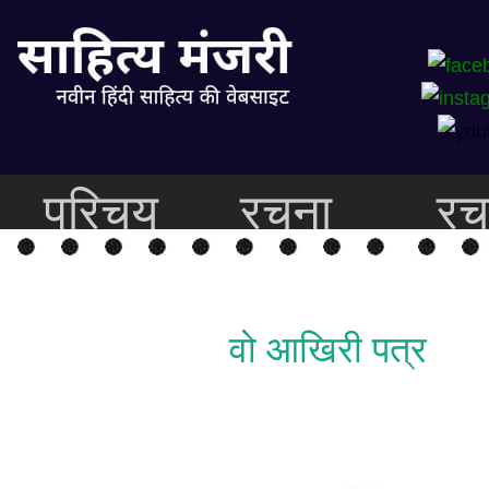
परिचय
रचना
रच
वो आखिरी पत्र