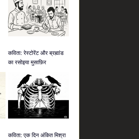
कविता: रेस्टोरेंट और ब्रह्मांड
का रसोइया मुसाफ़िर
कविता: एक दिन अंकित मिश्रा