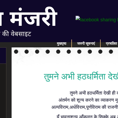
मुखपृष्ठ
जरुरी सूचनाएं
प्रचलित 
तुमने अभी हठधर्मिता देख
तुमने अभी हठधर्मिता देखी ही क
अंतर्मन को शून्य करने का व्याकरण म
अल्पविराम,अर्धविराम,पूर्णविराम की राजनीत
यूँ भावनाशून्य आँकलन के सिक्के अब औ