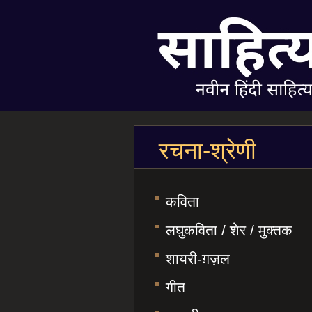
रचना-श्रेणी
कविता
लघुकविता / शेर / मुक्तक
शायरी-ग़ज़ल
गीत