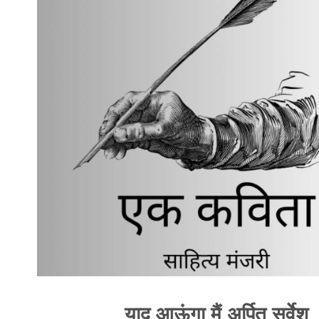
याद आऊंगा मैं अर्पित सर्वेश