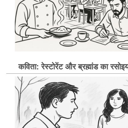
कविता: रेस्टोरेंट और ब्रह्मांड का रसोइय