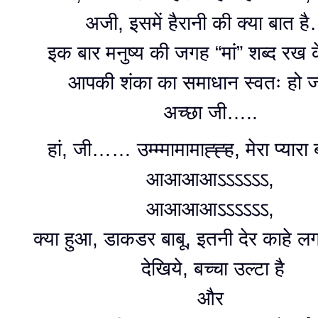
अजी, इसमें हैरानी की क्या बात 
इक बार मनुष्य की जगह “मां” शब्द रख 
आपकी शंका का समाधान स्वतः हो ज
अच्छा जी…..
हां, जी…… उम्म्मामामाह्ह्ह, मेरा प्यारा
आआआआऽऽऽऽऽऽ,
आआआआऽऽऽऽऽऽ,
क्या हुआ, डाकडर बाबू, इतनी देर काहे ल
देखिये, बच्चा उल्टा है
और