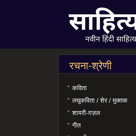
रचना-श्रेणी
कविता
लघुकविता / शेर / मुक्तक
शायरी-ग़ज़ल
गीत