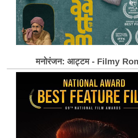
मनोरंजन: आट्टम - Filmy R