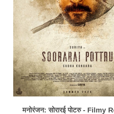
मनोरंजन: सोरारई पोटरु - Filmy