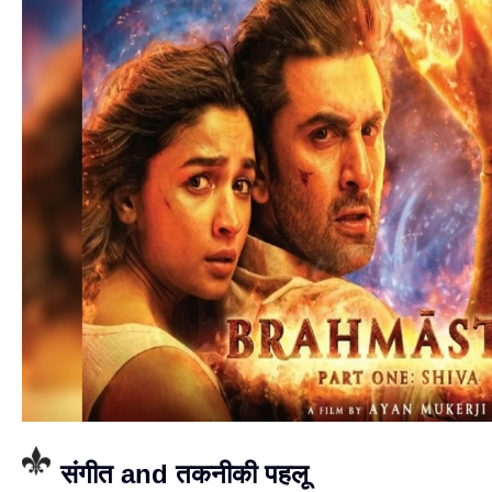
संगीत and तकनीकी पहलू