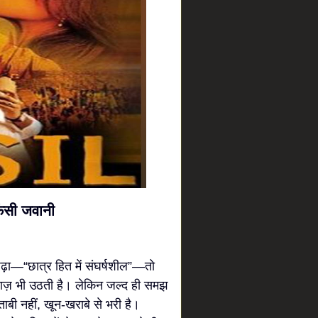
फंसी जवानी
ढ़ा—“छात्र हित में संघर्षशील”—तो
वाज़ भी उठती है। लेकिन जल्द ही समझ
ाबी नहीं, खून-खराबे से भरी है।