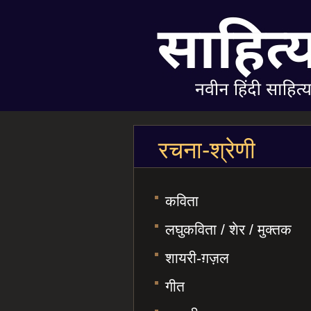
रचना-श्रेणी
कविता
लघुकविता / शेर / मुक्तक
शायरी-ग़ज़ल
गीत