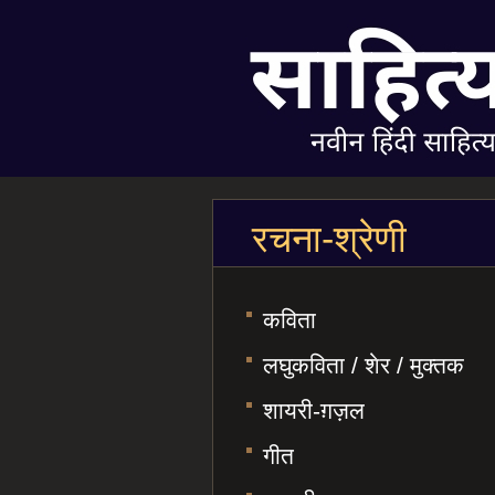
रचना-श्रेणी
कविता
लघुकविता / शेर / मुक्तक
शायरी-ग़ज़ल
गीत