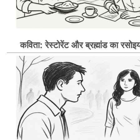
कविता: रेस्टोरेंट और ब्रह्मांड का रसोइय