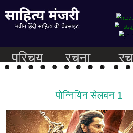
परिचय
रचना
रच
पोन्नियिन सेलवन 1