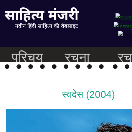
परिचय
रचना
रच
स्वदेस (2004)