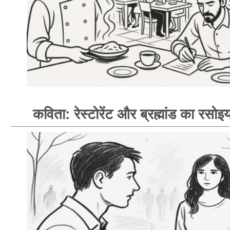
कविता: रेस्टोरेंट और ब्रह्मांड का रसोइय