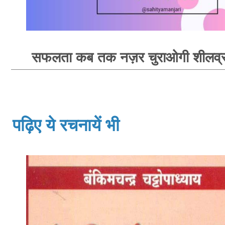
सफलता कब तक नज़र चुराओगी शीलव्रत
पढ़िए ये रचनायें भी