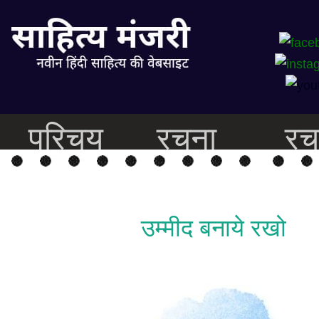
परिचय
रचना
रच
उम्मीद बनाये रखो