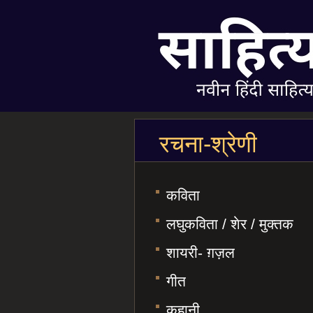
रचना-श्रेणी
कविता
लघुकविता / शेर / मुक्तक
शायरी- ग़ज़ल
गीत
कहानी