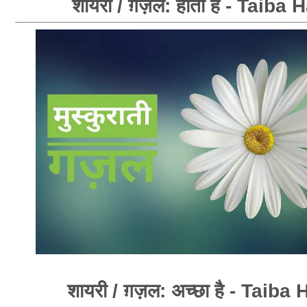
शायरी / ग़ज़ल: होती हैं - Taiba 
शायरी / ग़ज़ल: अच्छा है - Taiba