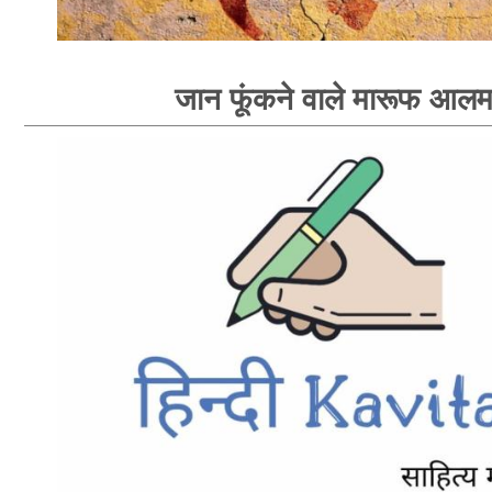
जान फूंकने वाले मारूफ आल