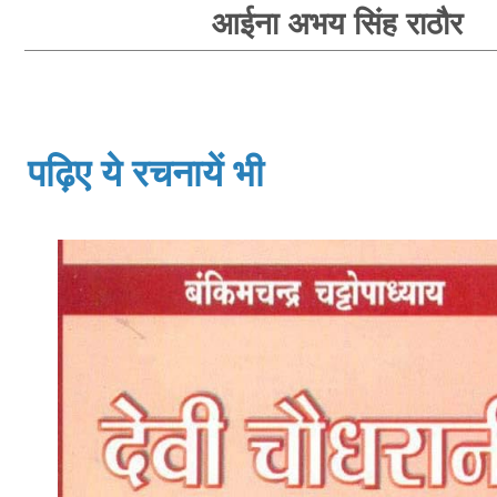
आईना अभय सिंह राठौर
पढ़िए ये रचनायें भी