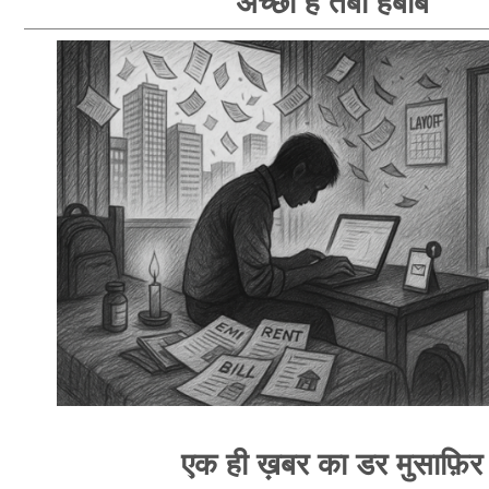
अच्छा है तैबा हबीब
एक ही ख़बर का डर मुसाफ़िर