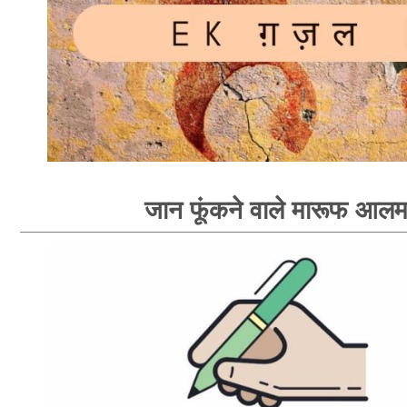
जान फूंकने वाले मारूफ आल