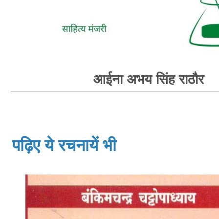
आईना अभय सिंह राठौर
पढ़िए ये रचनायें भी