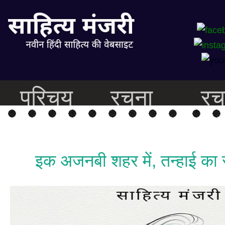
परिचय
रचना
रच
इक अजनबी शहर में, तन्हाई का 