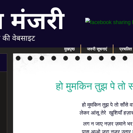
मुखपृष्ठ
जरुरी सूचनाएं
प्रचलित 
हो मुमकिन तुझ पे तो साँ
हो मुमकिन तुझ पे तो साँसे वा
लेकर आंसू तेरे खुशियाँ हज़ार
लग न जाए नज़र ज़माने भर
पास आओ जरा नज़र उतार द