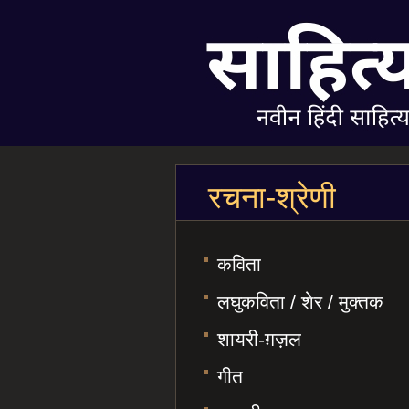
रचना-श्रेणी
कविता
लघुकविता / शेर / मुक्तक
शायरी-ग़ज़ल
गीत