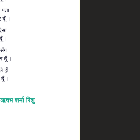
ो पता
 दूँ ।
 ऐसा
ूँ ।
झसँग
 दूँ ।
ले ही
दूँ ।
ऋषभ शर्मा रिशु