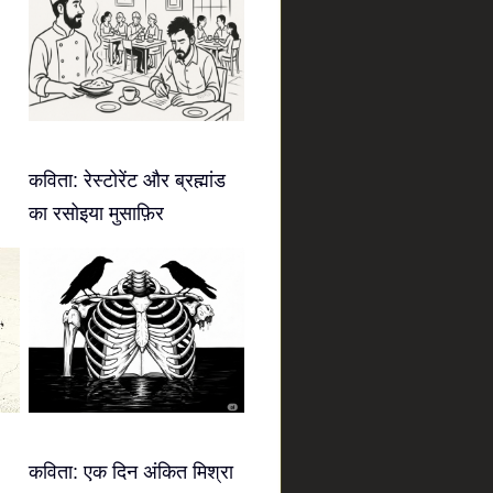
कविता: रेस्टोरेंट और ब्रह्मांड
का रसोइया मुसाफ़िर
कविता: एक दिन अंकित मिश्रा