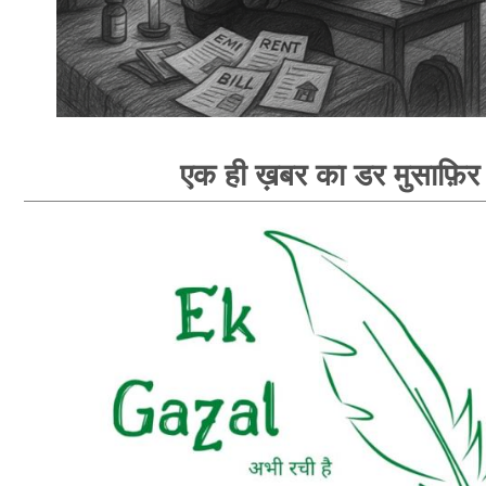
एक ही ख़बर का डर मुसाफ़िर