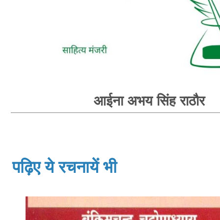
आईना अभय सिंह राठौर
पढ़िए ये रचनायें भी