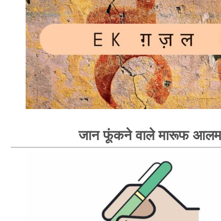
जान फूंकने वाले मारूफ आल