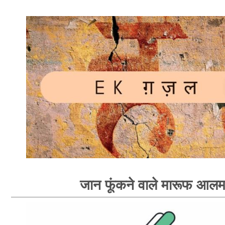
जान फूंकने वाले मारूफ आल