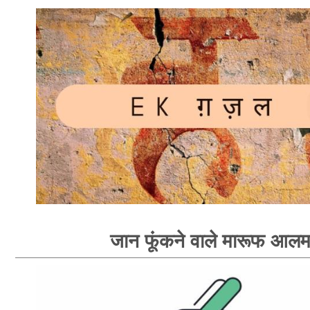
जान फूंकने वाले मारूफ आल