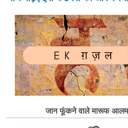
जान फूंकने वाले मारूफ आल