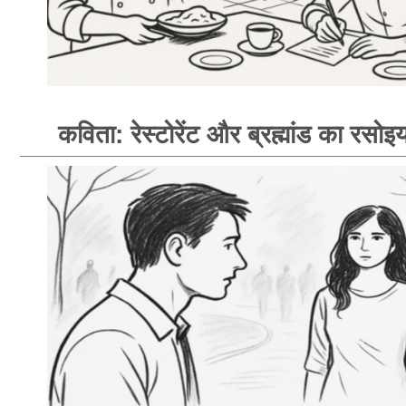
कविता: रेस्टोरेंट और ब्रह्मांड का रसोइय