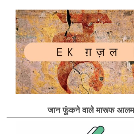
जान फूंकने वाले मारूफ आल