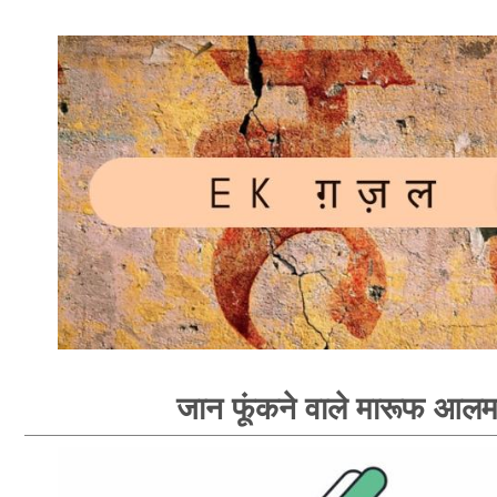
जान फूंकने वाले मारूफ आल