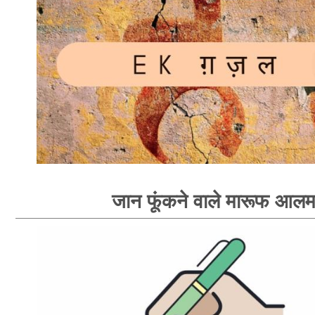
जान फूंकने वाले मारूफ आल