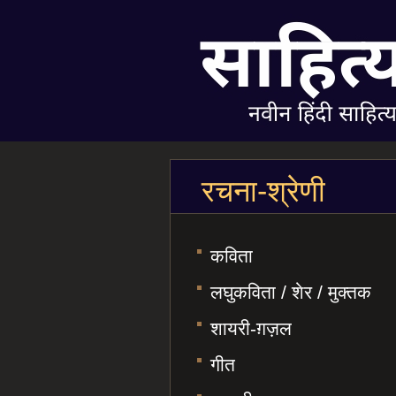
रचना-श्रेणी
कविता
लघुकविता / शेर / मुक्तक
शायरी-ग़ज़ल
गीत