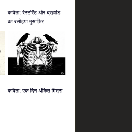
कविता: रेस्टोरेंट और ब्रह्मांड
का रसोइया मुसाफ़िर
कविता: एक दिन अंकित मिश्रा