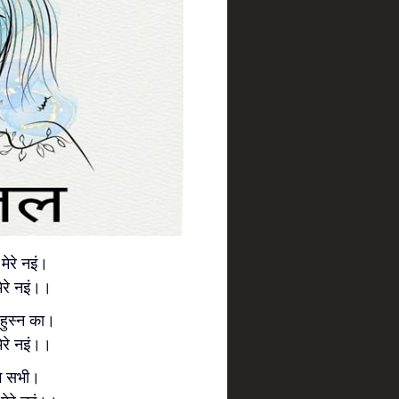
 मेरे नइं।
 मेरे नइं।।
हुस्न का।
मेरे नइं।।
गे सभी।