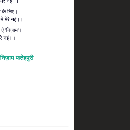
 मेरे नइं।।
 सच के लिए।
ें मेरे नइं।।
ऐ 'निज़ाम'।
ेरे नइं।।
निज़ाम फतेहपुरी