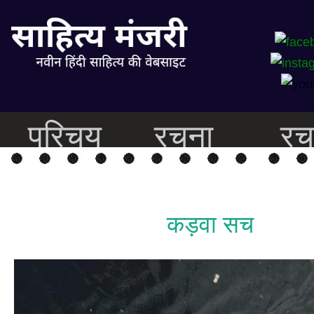
परिचय
रचना
रच
कड़वा सच