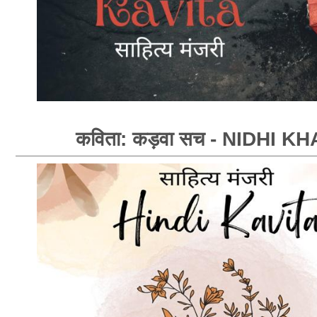
कविता: कड़वा सच - NIDHI K