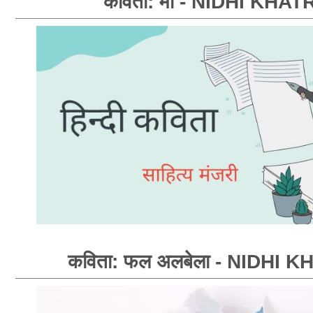
कविता: मॉं - NIDHI KHATR
कविता: फल अलबेला - NIDHI K