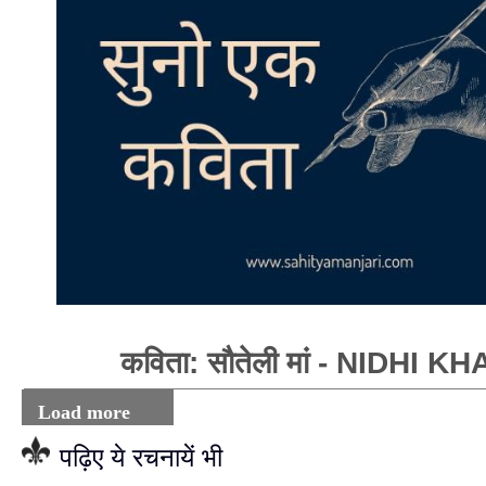
कविता: सौतेली मां - NIDHI K
Load more
पढ़िए ये रचनायें भी