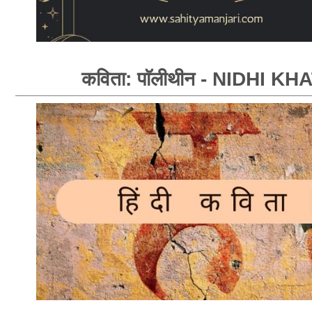
कविता: पाॅलीथीन - NIDHI KH