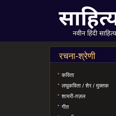
रचना-श्रेणी
कविता
लघुकविता / शेर / मुक्तक
शायरी-ग़ज़ल
गीत