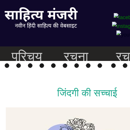
परिचय
रचना
रच
जिंदगी की सच्चाई