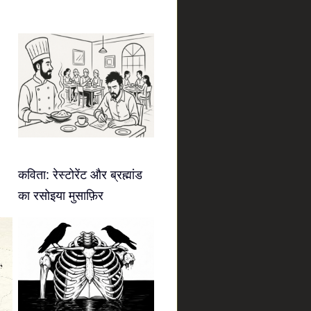
कविता: रेस्टोरेंट और ब्रह्मांड
का रसोइया मुसाफ़िर