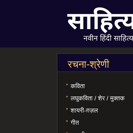
रचना-श्रेणी
कविता
लघुकविता / शेर / मुक्तक
शायरी-ग़ज़ल
गीत