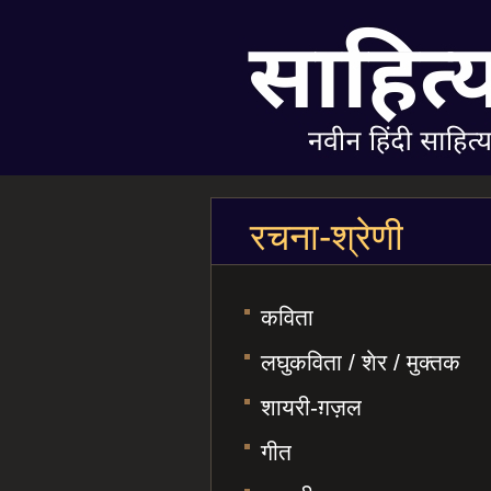
रचना-श्रेणी
कविता
लघुकविता / शेर / मुक्तक
शायरी-ग़ज़ल
गीत