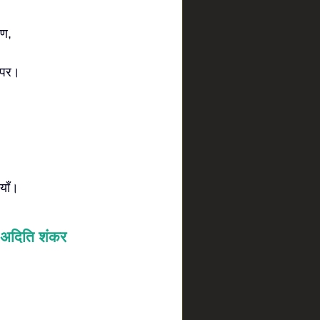
षण,
 पर।
ियाँ।
अदिति शंकर