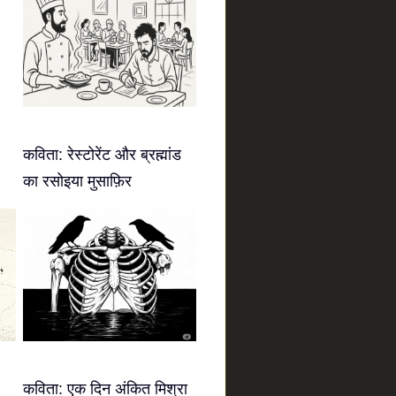
कविता: रेस्टोरेंट और ब्रह्मांड
का रसोइया मुसाफ़िर
कविता: एक दिन अंकित मिश्रा