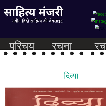
परिचय
रचना
रच
दिव्या