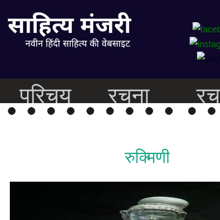
परिचय
रचना
रच
रुक्मिणी