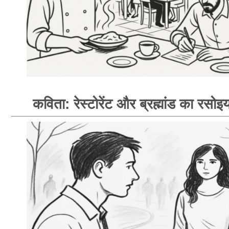
कविता: रेस्टोरेंट और ब्रह्मांड का रसोइय