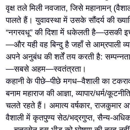
वृक्ष तले मिली नवजात, जिसे महानामन् (वैशाल
पालते हैं। युवावस्था में उसके सौंदर्य की ख्या
“नगरवधू” की दिशा में धकेलती है—उसकी इच्छ
—और यही वह बिन्दु है जहाँ से आम्रपाली व्
अपने अनुबंध की शर्तें तय करती है: सम्पन्नता
—सबसे अहम—स्वतंत्रता।
कहानी के पीछे–पीछे मगध–वैशाली का टकर
बनाम महाराज की आज्ञा, व्यापार/धर्म/कूटन
चलते रहते हैं। अमात्य वर्षकार, राजकुमार 
वैशाली में कृतपुण्य सेठ/भद्रगुप्त, सैन्य-अधि
—चतुरसेन इस भीड़ को घोषणा की तरह नहीं, न