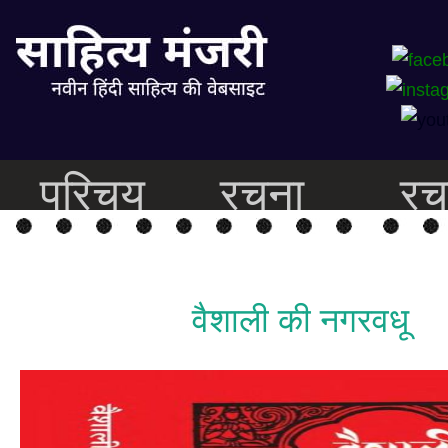
परिचय
रचना
रच
वैशाली की नगरवधू