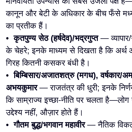
मानवीयता उपन्यास का सबसे उजला पक्ष है—व
कानून और बेटी के अधिकार के बीच फँसे मध्य
का प्रतीक हैं।
•
कृतपुण्य सेठ (हर्षदेव)/भद्रगुप्त
— व्यापार
के चेहरे; इनके माध्यम से दिखता है कि अर्थ
गिरह कितनी कसकर बंधी है।
•
बिम्बिसार/अजातशत्रु (मगध), वर्षकार/अमा
अभयकुमार
— राजतंत्र की धुरी; इनके निर्णय
कि साम्राज्य इच्छा-नीति पर चलता है—लोग
उद्देश्य नहीं, औज़ार होते हैं।
•
गौतम बुद्ध/भगवान महावीर
— नैतिक विकल