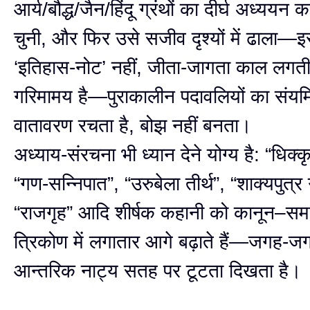
आर्य/बौद्ध/जैन/हिंदू ग्रंथों का दीर्घ अध्ययन 
चुनी, और फिर उसे सजीव दृश्यों में ढाला
‘इतिहास-नोट’ नहीं, जीता-जागता काल लगती
गरिमामय है—पुराकालीन पदावलियों का संयम
वातावरण रचता है, बोझ नहीं बनता।
अध्याय-संरचना भी ध्यान देने योग्य है: “धिक्
“गण-सन्निपात”, “उरुबेला तीर्थ”, “शाक्यपुत्र
“राजगृह” आदि शीर्षक कहानी को कानून–सम
त्रिकोण में लगातार आगे बढ़ाते हैं—जगह-ज
आन्तरिक नाट्य सतह पर टूटता दिखता है।