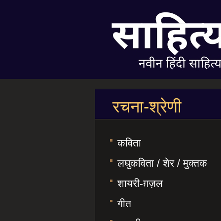
रचना-श्रेणी
कविता
लघुकविता / शेर / मुक्तक
शायरी-ग़ज़ल
गीत