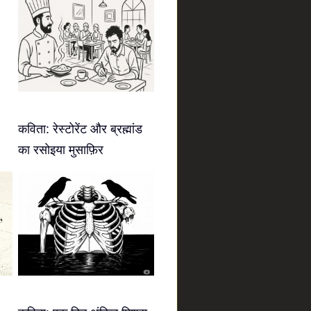
कविता: रेस्टोरेंट और ब्रह्मांड
का रसोइया मुसाफ़िर