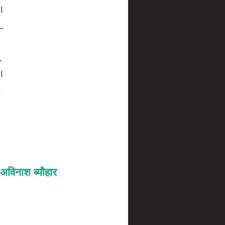
ै।
-
-
ै।
-
।
अविनाश ब्यौहार