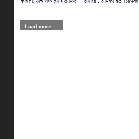
कविता: अचानक तुम मुसाफ़िर
समीक्षा : आपका बंटी लिपिका
Load more