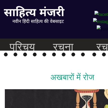
परिचय
रचना
रच
अखबारों में रोज