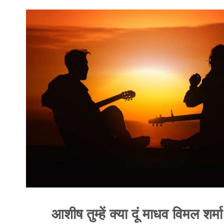
आशीष तुम्हें क्या दूं माधव विमल शर्म