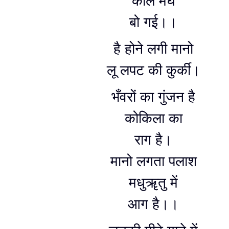
काले मेघ
बो गई।।
है होने लगी मानो
लू लपट की कुर्की।
भँवरों का गुंजन है
कोकिला का
राग है।
मानो लगता पलाश
मधुॠतु में
आग है।।