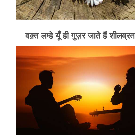
वक़्त लम्हे यूँ ही गुज़र जाते हैं शीलव्र