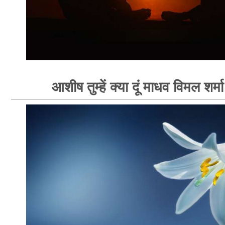
आशीष तुम्हें क्या दूं माधव विमल शर्म