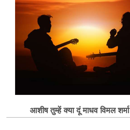
आशीष तुम्हें क्या दूं माधव विमल शर्म