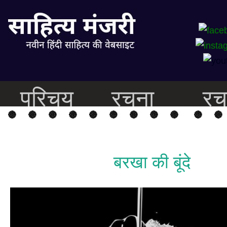
परिचय
रचना
रच
बरखा की बूंदे