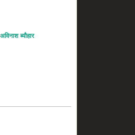
अविनाश ब्यौहार