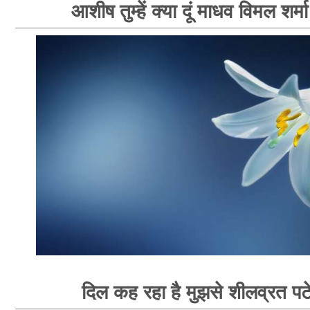
आशीष तुम्हें क्या दूं माधव विमल शर्म
दिल कह रहा है मुझसे शीलव्रत पटे