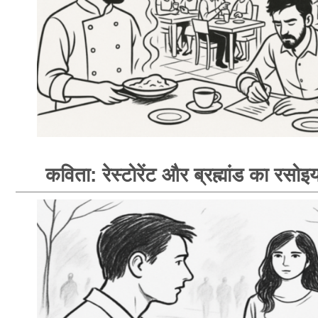
कविता: रेस्टोरेंट और ब्रह्मांड का रसोइय