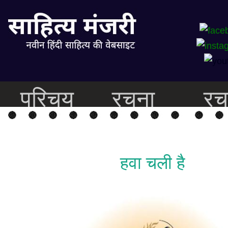
परिचय
रचना
रच
हवा चली है