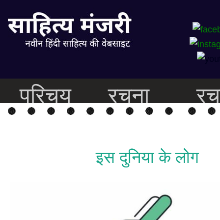
परिचय
रचना
रच
इस दुनिया के लोग