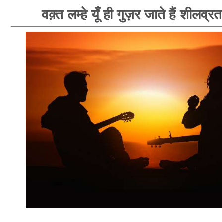
वक़्त लम्हे यूँ ही गुज़र जाते हैं शीलव्र