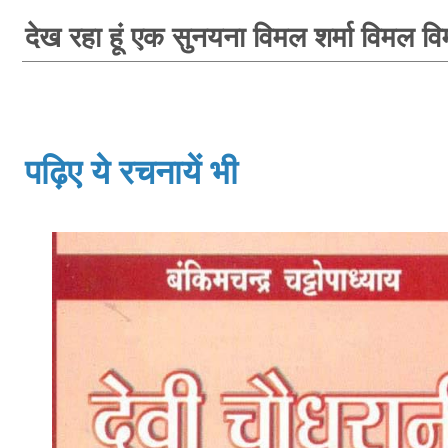
देख रहा हूं एक सुनयना विमल शर्मा विमल वि
पढ़िए ये रचनायें भी