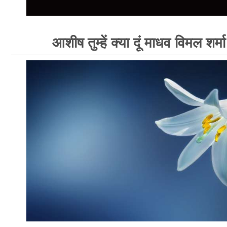
आशीष तुम्हें क्या दूं माधव विमल शर्म