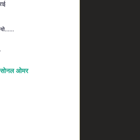
राई
.....
.
सोनल ओमर