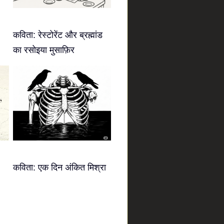
कविता: रेस्टोरेंट और ब्रह्मांड
का रसोइया मुसाफ़िर
कविता: एक दिन अंकित मिश्रा