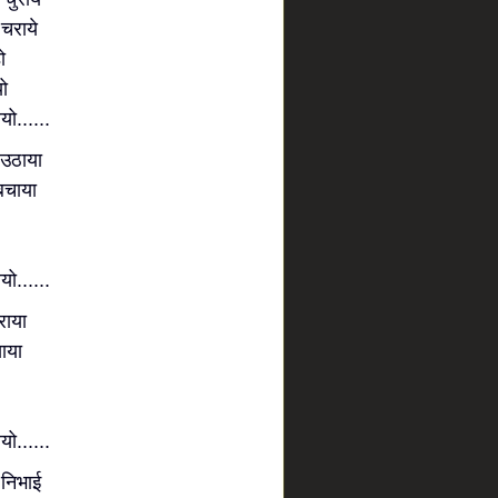
 चराये
ो
ो
.....
 उठाया
 बचाया
.....
राया
साया
.....
 निभाई