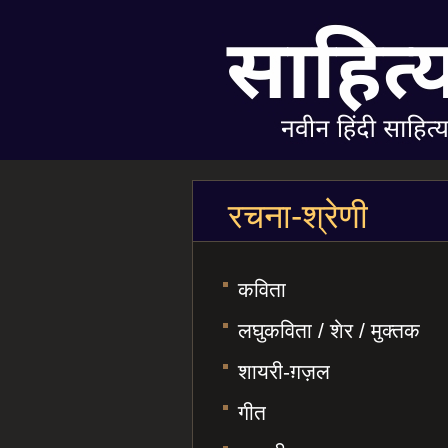
रचना-श्रेणी
कविता
लघुकविता / शेर / मुक्तक
शायरी-ग़ज़ल
गीत