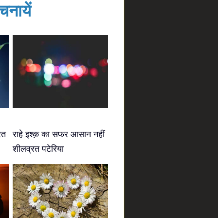
नायें
रत
राहे इश्क़ का सफर आसान नहीं
शीलव्रत पटेरिया