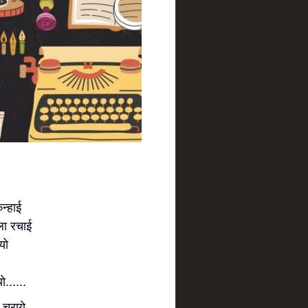
कन्हाई
ला रचाई
यो
.....
चुराये