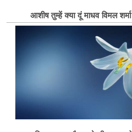
आशीष तुम्हें क्या दूं माधव विमल शर्म