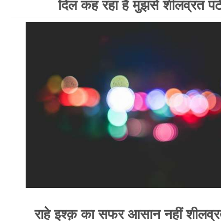
दिल कह रहा है मुझसे शीलव्रत पटे
राहे इश्क़ का सफर आसान नहीं शीलव्र