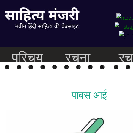
परिचय
रचना
रच
पावस आई