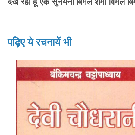
देख रहा हूं एक सुनयना विमल शर्मा विमल वि
पढ़िए ये रचनायें भी