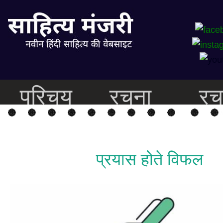
परिचय
रचना
रच
प्रयास होते विफल