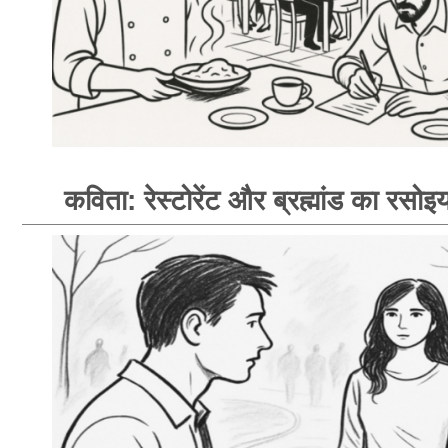
कविता: रेस्टोरेंट और ब्रह्मांड का रसोइय