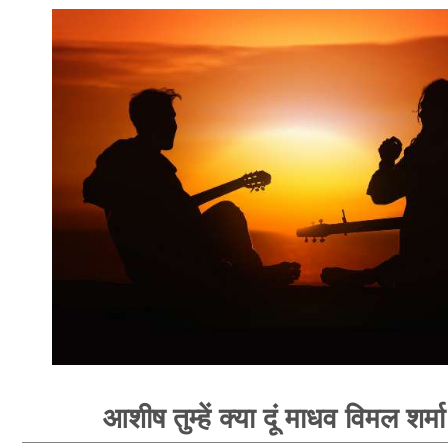
आशीष तुम्हें क्या दूं माधव विमल शर्म