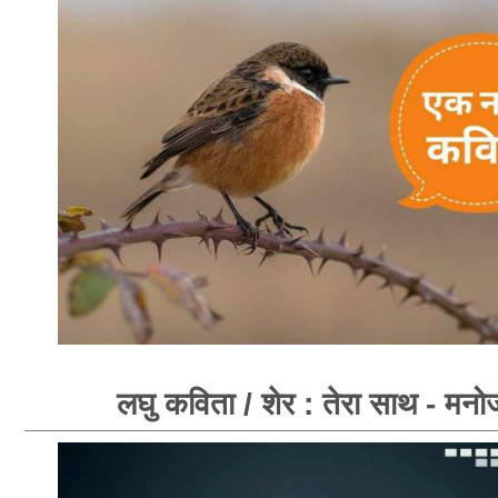
लघु कविता / शेर : तेरा साथ - मनोज