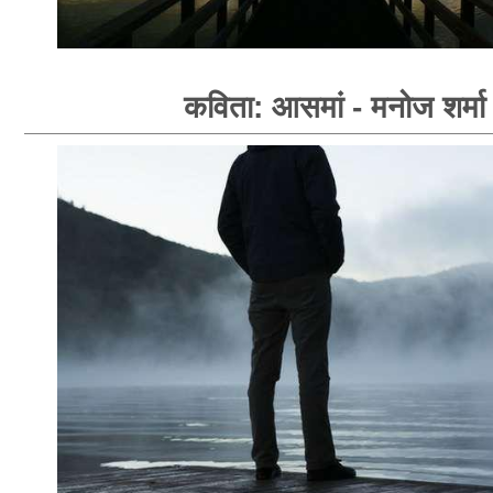
कविता: आसमां - मनोज शर्मा