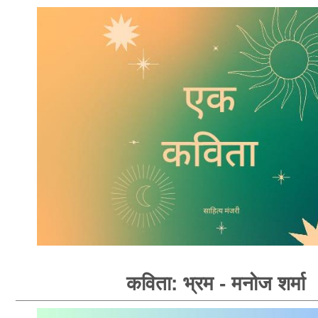
कविता: भ्रम - मनोज शर्मा