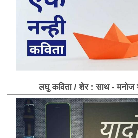
लघु कविता / शेर : साथ - मनोज श