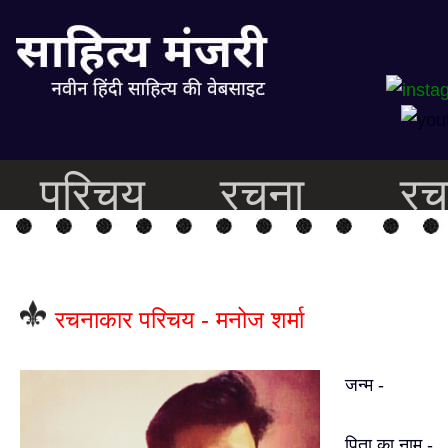
परिचय
रचना
रच
रचनाकार परिचय - मनोज शर्मा
जन्म -
पिता का नाम -