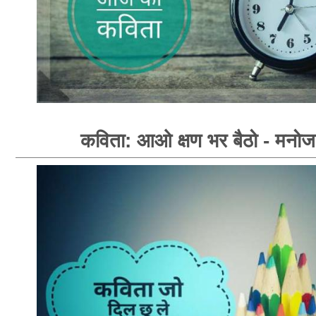
कविता: आओ क्षण भर बैठो - मनोज 