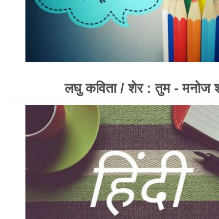
लघु कविता / शेर : तुम - मनोज शर