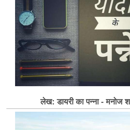
लेख: डायरी का पन्ना - मनोज शर