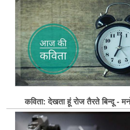
कविता: देखता हूं रोज तैरते बिन्दू - मन