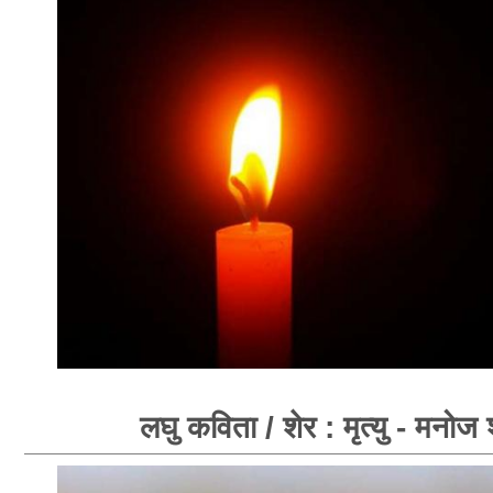
लघु कविता / शेर : मृत्यु - मनोज श