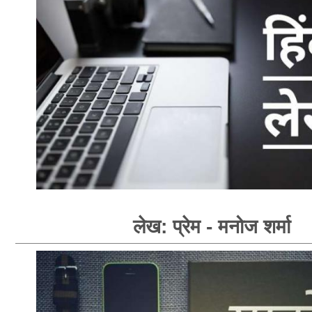
लेख: प्रेम - मनोज शर्मा