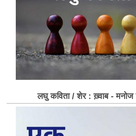
लघु कविता / शेर : ख़्वाब - मनोज श