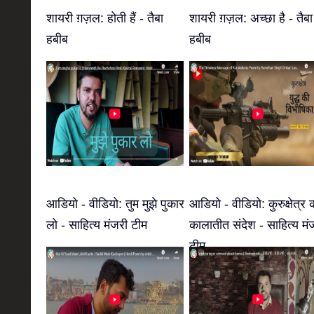
शायरी ग़ज़ल: होती हैं - तैबा
शायरी ग़ज़ल: अच्छा है - तैबा
हबीब
हबीब
आडियो - वीडियो: तुम मुझे पुकार
आडियो - वीडियो: कुरुक्षेत्र 
लो - साहित्य मंजरी टीम
कालातीत संदेश - साहित्य मं
टीम