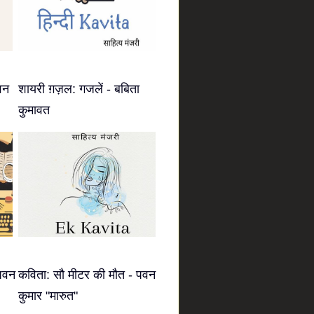
वन
शायरी ग़ज़ल: गजलें - बबिता
कुमावत
 पवन
कविता: सौ मीटर की मौत - पवन
कुमार "मारुत"