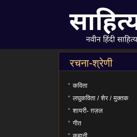
रचना-श्रेणी
कविता
लघुकविता / शेर / मुक्तक
शायरी- ग़ज़ल
गीत
कहानी