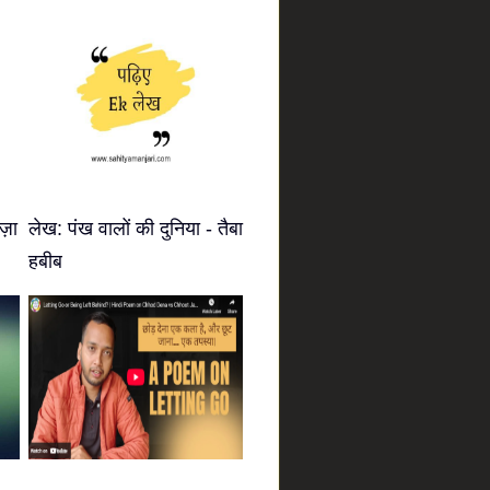
ज़ा
लेख: पंख वालों की दुनिया - तैबा
हबीब