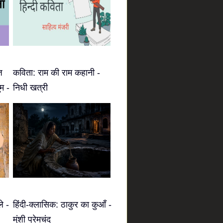
ज
कविता: राम की राम कहानी -
म -
निधी खत्री
े -
हिंदी-क्लासिक: ठाकुर का कुआँ -
मुंशी प्रेमचंद