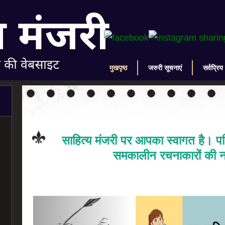
मुखपृष्ठ
जरुरी सूचनाएं
सर्वप्रिय
साहित्य मंजरी पर आपका स्वागत है। पढ़
समकालीन रचनाकारों की न