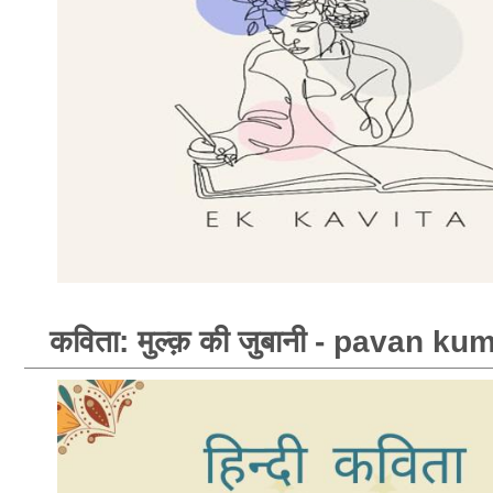
कविता: मुल्क़ की जुबानी - pavan k