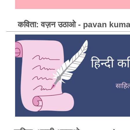
कविता: वज़न उठाओ - pavan kum