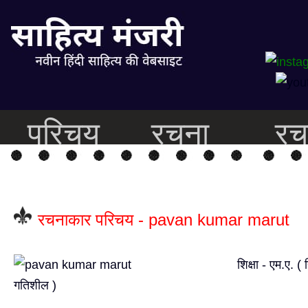
परिचय
रचना
रच
रचनाकार परिचय - pavan kumar marut
शिक्षा - एम.ए. ( 
गतिशील )