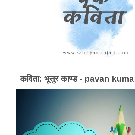
कविता: भूसुर काण्ड - pavan kum