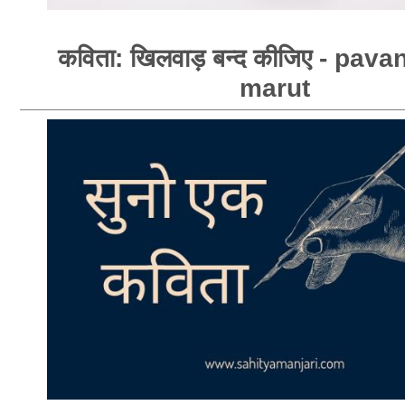
कविता: खिलवाड़ बन्द कीजिए - pav
marut